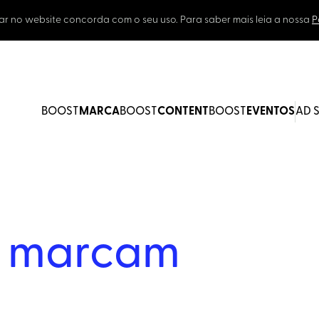
ar no website concorda com o seu uso. Para saber mais leia a nossa
P
BOOST
MARCA
BOOST
CONTENT
BOOST
EVENTOS
AD 
e
marcam