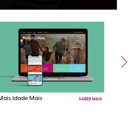
UDL M
Mais Idade Mais
SABER MAIS