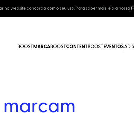
ar no website concorda com o seu uso. Para saber mais leia a nossa
P
BOOST
MARCA
BOOST
CONTENT
BOOST
EVENTOS
AD 
e
marcam