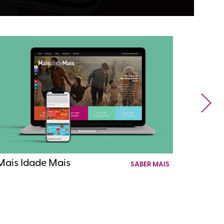
UDL M
Mais Idade Mais
SABER MAIS