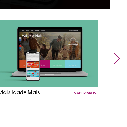
UDL M
Mais Idade Mais
SABER MAIS