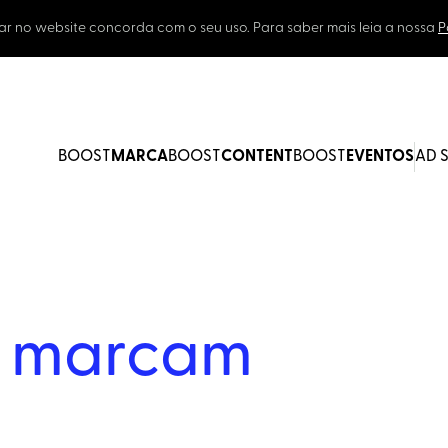
ar no website concorda com o seu uso. Para saber mais leia a nossa
P
BOOST
MARCA
BOOST
CONTENT
BOOST
EVENTOS
AD 
e
marcam