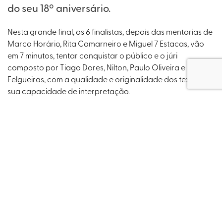
do seu 18º aniversário.
Nesta grande final, os 6 finalistas, depois das mentorias de
Marco Horário, Rita Camarneiro e Miguel 7 Estacas, vão
em 7 minutos, tentar conquistar o público e o júri
composto por Tiago Dores, Nilton, Paulo Oliveira e Sandra
Felgueiras, com a qualidade e originalidade dos textos e a
sua capacidade de interpretação.
Os 6 finalistas terão a oportunidade de participar numa
digressão de 10 espetáculos, em salas de comédia
espalhadas por Portugal.
Os três primeiros classificados na Gala Final serão ainda
premiados com valores monetários de 1.000€, 500€ e
250€, respetivamente.
Seja nosso convidado,
venha assistir à final
do maior
concurso de
stand-up comedy
alguma vez feito em