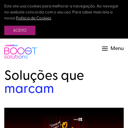
Este site usa cookies para melhorar a navegação. Ao navegar
no website concorda com o seu uso. Para saber mais leia a
nossa
Política de Cookies
.
ACEITO
Menu
Soluções que
marcam