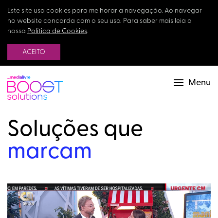
Este site usa cookies para melhorar a navegação. Ao navegar
no website concorda com o seu uso. Para saber mais leia a
nossa
Política de Cookies
.
ACEITO
Menu
Soluções que
marcam