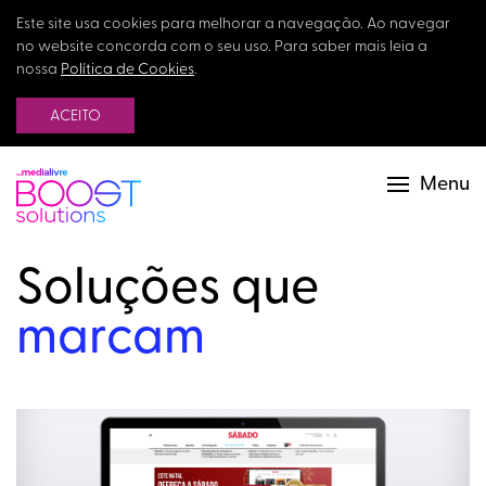
Este site usa cookies para melhorar a navegação. Ao navegar
no website concorda com o seu uso. Para saber mais leia a
nossa
Política de Cookies
.
ACEITO
Menu
Soluções que
marcam