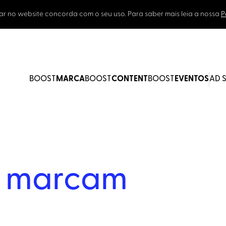
ar no website concorda com o seu uso. Para saber mais leia a nossa
P
BOOST
MARCA
BOOST
CONTENT
BOOST
EVENTOS
AD 
e
marcam