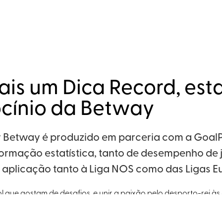
is um Dica Record, est
ocínio da Betway
y Betway é produzido em parceria com a GoalP
formação estatística, tanto de desempenho de
e aplicação tanto à Liga NOS como das Ligas E
 que gostam de desafios, e unir a paixão pelo desporto-rei às 
elhores dicas para as principais competições.