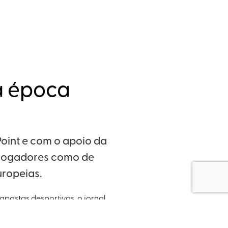
a época
oint e com o apoio da
 jogadores como de
uropeias.
apostas desportivas, o jornal