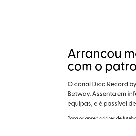
Arrancou ma
com o patr
O canal Dica Record b
Betway. Assenta em in
equipas, e é passível d
Para os apreciadores de futebol
Record criou um canal com as m